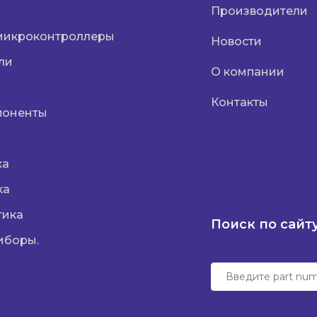
Производители
микроконтроллеры
Новости
ли
О компании
Контакты
поненты
ка
ка
тика
Поиск по сайт
иборы.