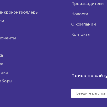
Производители
микроконтроллеры
Новости
ли
О компании
Контакты
поненты
ка
ка
тика
Поиск по сайт
иборы.