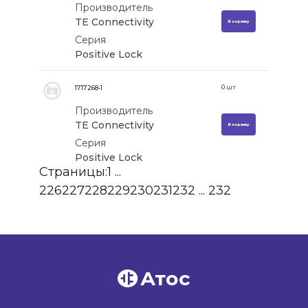
Производитель
TE Connectivity
В корзину
Серия
Positive Lock
0
шт
1717268-1
Производитель
TE Connectivity
В корзину
Серия
Positive Lock
Страницы:
1
...
226
227
228
229
230
231
232
...
232
Атос