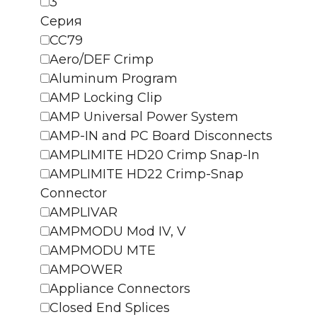
3
Серия
CC79
Aero/DEF Crimp
Aluminum Program
AMP Locking Clip
AMP Universal Power System
AMP-IN and PC Board Disconnects
AMPLIMITE HD20 Crimp Snap-In
AMPLIMITE HD22 Crimp-Snap
Connector
AMPLIVAR
AMPMODU Mod IV, V
AMPMODU MTE
AMPOWER
Appliance Connectors
Closed End Splices