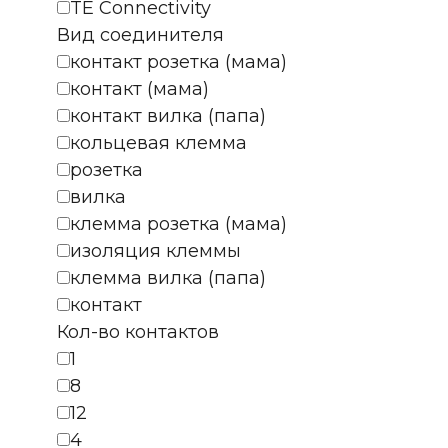
TE Connectivity
Вид соединителя
контакт розетка (мама)
контакт (мама)
контакт вилка (папа)
кольцевая клемма
розетка
вилка
клемма розетка (мама)
изоляция клеммы
клемма вилка (папа)
контакт
Кол-во контактов
1
8
12
4