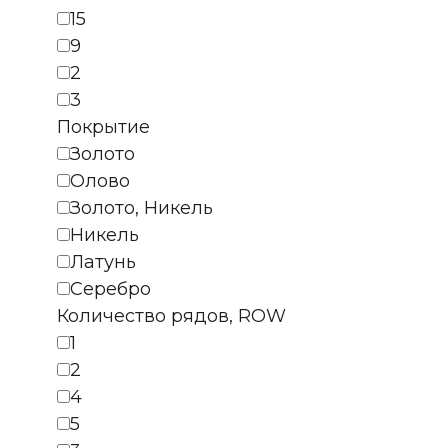
15
9
2
3
Покрытие
Золото
Олово
Золото, Никель
Никель
Латунь
Серебро
Количество рядов, ROW
1
2
4
5