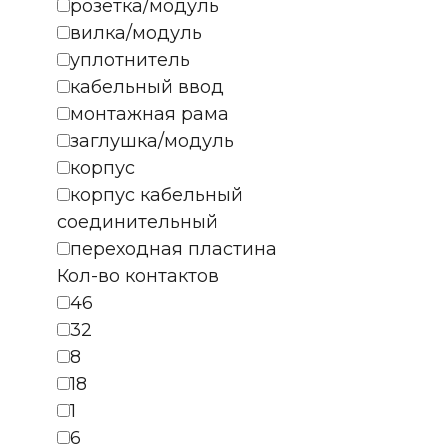
розетка/модуль
вилка/модуль
уплотнитель
кабельный ввод
монтажная рама
заглушка/модуль
корпус
корпус кабельный
соединительный
переходная пластина
Кол-во контактов
46
32
8
18
1
6