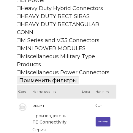
GI Power
Heavy Duty Hybrid Connectors
HEAVY DUTY RECT SIBAS
HEAVY DUTY RECTANGULAR
CONN
M Series and V.35 Connectors
MINI POWER MODULES
Miscellaneous Military Type
Products
Miscellaneous Power Connectors
Фото
Наименование
Цена
Наличие
0
шт
1218597-1
Производитель
TE Connectivity
В корзину
Серия