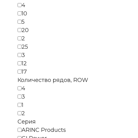
4
10
5
20
2
25
3
12
17
Количество рядов, ROW
4
3
1
2
Серия
ARINC Products