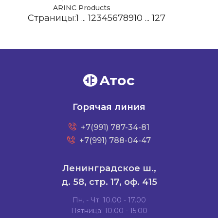
ARINC Products
Страницы:
1
...
1
2
3
4
5
6
7
8
9
10
...
127
Атос
Горячая линия
+7(991) 787-34-81
+7(991) 788-04-47
Ленинградское ш.,
д. 58, стр. 17, оф. 415
Пн. - Чт: 10.00 - 17.00
Пятница: 10.00 - 15.00