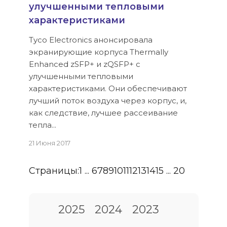
улучшенными тепловыми
характеристиками
Tyco Electronics анонсировала
экранирующие корпуса Thermally
Enhanced zSFP+ и zQSFP+ с
улучшенными тепловыми
характеристиками. Они обеспечивают
лучший поток воздуха через корпус, и,
как следствие, лучшее рассеивание
тепла...
21 Июня 2017
Страницы:
1
...
6
7
8
9
10
11
12
13
14
15
...
20
2025
2024
2023