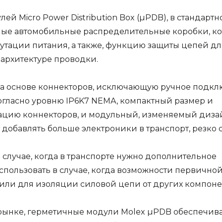
улей
Micro Power Distribution Box
(µPDB), в стандартн
ные автомобильные распределительные коробки, к
утации питания, а также, функцию защиты цепей дл
 архитектуре проводки.
на основе коннекторов, исключающую ручное подк
огласно уровню IP6K7 NEMA, компактный размер и
ацию коннекторов, и модульный, изменяемый диза
 добавлять больше электроники в транспорт, резко 
случае, когда в транспорте нужно дополнительное
спользовать в случае, когда возможности первично
или для изоляции силовой цепи от других компоне
рынке, герметичные модули Molex µPDB обеспечив