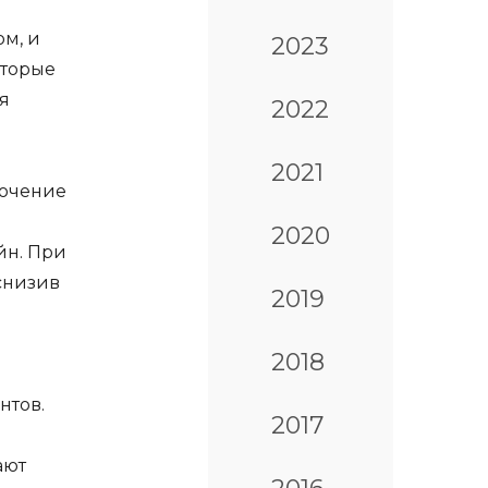
ом, и
2023
оторые
я
2022
2021
лючение
2020
йн. При
снизив
2019
2018
й
нтов.
2017
ают