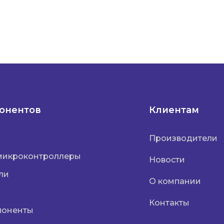
понентов
Клиентам
Производители
микроконтроллеры
Новости
ли
О компании
Контакты
поненты