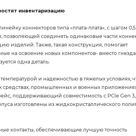
ростят инвентаризацию
линейку коннекторов типа «плата-плата», с шагом 0,5
й, позволяющей соединять одинаковые части коннек
ю изделий. Также, такая конструкция, помогает
емые на освоение новых компонентов- вместо гнезда
уется одна деталь.
температурой и надежностью в тяжелых условиях, ч
ых средствах, промышленных и военных приложениях
ейс, поддерживающий совместимость с PCIe Gen 3,
Корпуса изготовлены из жидкокристаллического поли
ные контакты, обеспечивающие лучшую точность