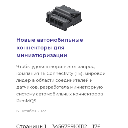
Новые автомобильные
коннекторы для
миниатюризации
Чтобы удовлетворить этот запрос,
компания TE Connectivity (TE), мировой
лидер в области соединителей и
датчиков, разработала миниатюрную
систему автомобильных коннекторов
PicoMQS..
6 Октября 2022
Страницы:
1
...
3
4
5
6
7
8
9
10
11
12
...
176